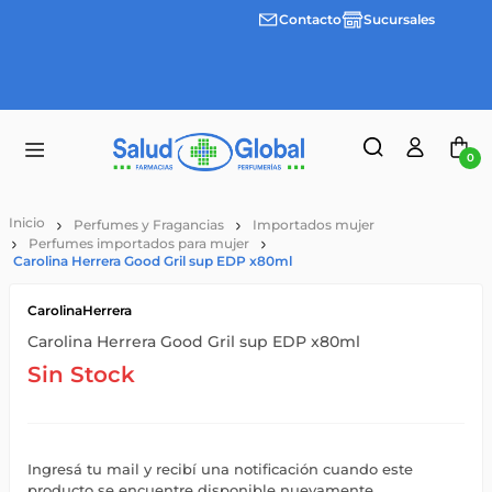
Contacto
Sucursales
Envíos
gratis a
partir
de
$55.000
0
Perfumes y Fragancias
Importados mujer
Perfumes importados para mujer
Carolina Herrera Good Gril sup EDP x80ml
CarolinaHerrera
Carolina Herrera Good Gril sup EDP x80ml
Sin Stock
Ingresá tu mail y recibí una notificación cuando este
producto se encuentre disponible nuevamente.