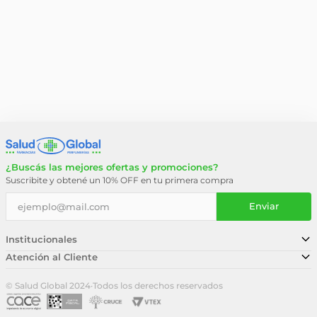
¿Buscás las mejores ofertas y promociones?
Suscribite y obtené un 10% OFF en tu primera compra
Enviar
Institucionales
Atención al Cliente
Conocé nuestra historia
Sucursales
Trabajá con nosotros
© Salud Global 2024
·
Todos los derechos reservados