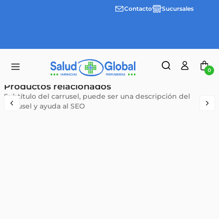
Contacto
Sucursales
3 cuotas
Envíos
sin
gratis a
interes
partir
desde
de
$100.000
$55.000
0
Productos relacionados
Subtítulo del carrusel, puede ser una descripción del
carrusel y ayuda al SEO