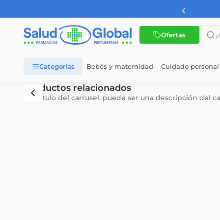
AMBA a partir de $60.000
¿Qué 
Ofertas
Bebés y maternidad
Cuidado personal
TÉRMINOS MÁS BUSCADOS
Productos relacionados
Subtítulo del carrusel, puede ser una descripción del c
1
.
dermaglos
2
.
nutrilon
3
.
nutrilon 1
4
.
nutrilon 2
5
.
cerave
6
.
wellness