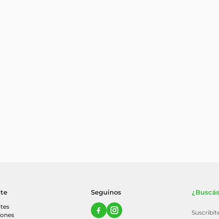
nte
Seguinos
¿Buscás
tes
Suscribi
iones