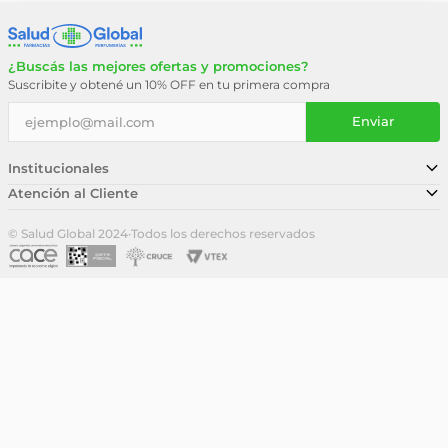
¿Buscás las mejores ofertas y promociones?
Suscribite y obtené un 10% OFF en tu primera compra
Enviar
Institucionales
Atención al Cliente
Conocé nuestra historia
Sucursales
Trabajá con nosotros
© Salud Global 2024
·
Todos los derechos reservados