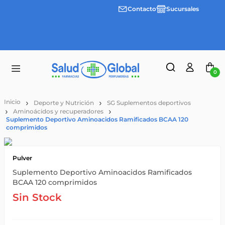
Contacto
Sucursales
3 cuotas
Envíos
sin
gratis a
interes
partir
desde
de
$100.000
$55.000
0
Deporte y Nutrición
SG Suplementos deportivos
Aminoácidos y recuperadores
Suplemento Deportivo Aminoacidos Ramificados BCAA 120
comprimidos
Pulver
Suplemento Deportivo Aminoacidos Ramificados
BCAA 120 comprimidos
Sin Stock