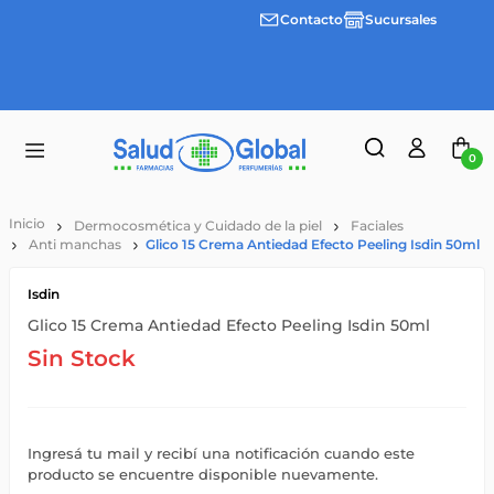
Contacto
Sucursales
Envíos
gratis a
partir
de
$55.000
0
Dermocosmética y Cuidado de la piel
Faciales
Anti manchas
Glico 15 Crema Antiedad Efecto Peeling Isdin 50ml
Isdin
Glico 15 Crema Antiedad Efecto Peeling Isdin 50ml
Sin Stock
Ingresá tu mail y recibí una notificación cuando este
producto se encuentre disponible nuevamente.